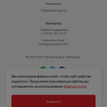
Относительная влажность
до 90% (при
Реквизиты
воздуха
температуре 25°С)
Сервисный центр
Степень защиты корпуса
IP20
LCD, ЖК,
Контакты
Тип дисплея
монохромный
Служба поддержки
+7 (914) 707‑10‑57
Тип переключающего реле
SPDT
Написать Email
Количество программируемых
4
order@aquadom.info
периодов в сутки
Цикл повторения программы
1 неделя
© 2026 ООО Торговый дом "Аквадом".
Шаг установки температуры
0,5 °С
.
Погрешность индикации
0,5 °С
температуры
Мы используем файлы cookie, чтобы сайт работал
Функция защиты от замерзания
есть
Политика конфиденциальности
корректно. Продолжая пользоваться сайтом, вы
Функция блокировки
соглашаетесь на использование
файлов cookie
.
есть
клавиатуры
Габаритные размеры
135×87,5×23,2 мм
Закрыть