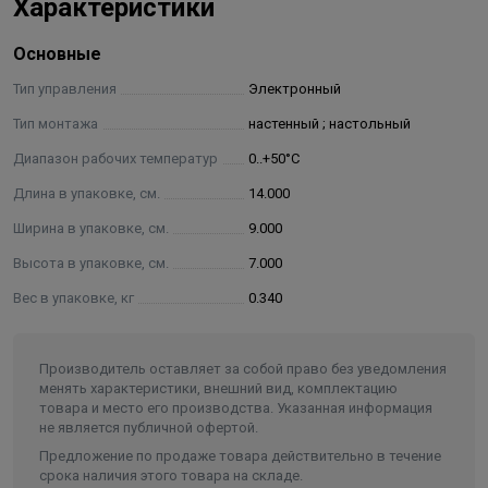
Характеристики
Терморегулятор позволяет выполнять следующие
Основные
основные функции:
Тип управления
Электронный
поддержание температуры воздуха в помещении
Тип монтажа
настенный ; настольный
на уровне , заданном пользователем (вручную
или автоматически);
Диапазон рабочих температур
0..+50°С
дистанционная передача управляющего сигнала
Длина в упаковке, см.
14.000
на расстояние до 30 м (дальность уменьшается
Ширина в упаковке, см.
9.000
при наличии препятствий между
терморегулятором и приемником);
Высота в упаковке, см.
7.000
суточное и недельное программирование
Вес в упаковке, кг
0.340
температурных режимов в помещении;
наличие режима защиты от замерзания;
наличие режима «открытое окно»;
Производитель оставляет за собой право без уведомления
менять характеристики, внешний вид, комплектацию
наличие памяти всех настроек при отключении
товара и место его производства. Указанная информация
питания;
не является публичной офертой.
настройка разницы между температурой
Предложение по продаже товара действительно в течение
размыкания и замыкания контактов (гистерезис);
срока наличия этого товара на складе.