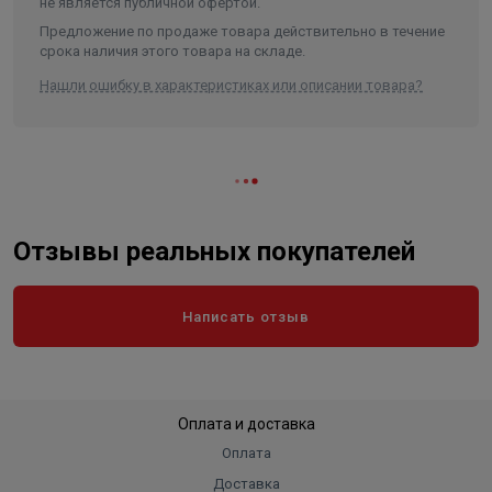
требуется вертикальная установка термоэлемента;
не является публичной офертой.
термоэлемент располагается в зоне сквозняка.
Предложение по продаже товара действительно в течение
срока наличия этого товара на складе.
Выносной датчик термостатического элемента
Нашли ошибку в характеристиках или описании товара?
необходимо монтировать на свободной от мебели и
занавесок стене или на плинтусе под отопительным
прибором, если там нет трубопроводов системы
отопления. При монтаже датчика капиллярную трубку
следует вытянуть на необходимую длину (максимум на
2 м) и закрепить ее на стене.
Отзывы реальных покупателей
Написать отзыв
Оплата и доставка
Оплата
Доставка