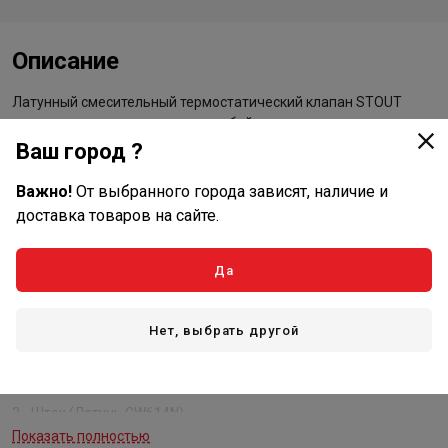
Описание
Латунный смесительный термостатический клапан STOUT
предназначен для установки на байпасе перед
твердотопливными котлами в целях исключения образование
Ваш город ?
конденсата на их греющих поверхностях.
Важно!
От выбранного города зависят, наличие и
Термостатический клапан в зависимости от его модификации
доставка товаров на сайте.
поддерживает фиксированную температуру теплоносителя на
входе в котел на уровне 55, 60 или 70 °С.
Да
Смесительный термостатический клапан имеет два входных
штуцера для подвода смешиваемой среды и один выходной:
Нет, выбрать другой
1 - Корпус (Латунь CW617N)
2 - Затвор (Латунь CW614N)
3 - Шток (Латунь CW614N)
Показать полностью