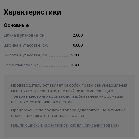
4 - Рабочая пружина (Нержавеющая сталь AISI 302)
Характеристики
5 - Термостатический элемент (Медь, латунь, нержавеющая
сталь)
Основные
6 - Уплотнение штока (EPDM)
Длина в упаковке, см.
12.000
Основные данные клапана Stout SVM-0030-325506
Ширина в упаковке, см.
10.000
условная пропускная способность 3,2 и 9 м3/ч;
Высота в упаковке, см.
6.000
условное давление PN: 10 бар;
Вес в упаковке, кг
0.960
рабочая среда: вода, водный раствор гликолей (до
30%);
макс. температура рабочей среды Тмакс.: 100 °С ;
Производитель оставляет за собой право без уведомления
менять характеристики, внешний вид, комплектацию
регулируемая температура Тр: 55, 60 или 70 °С.
товара и место его производства. Указанная информация
не является публичной офертой.
Предложение по продаже товара действительно в течение
срока наличия этого товара на складе.
Нашли ошибку в характеристиках или описании товара?