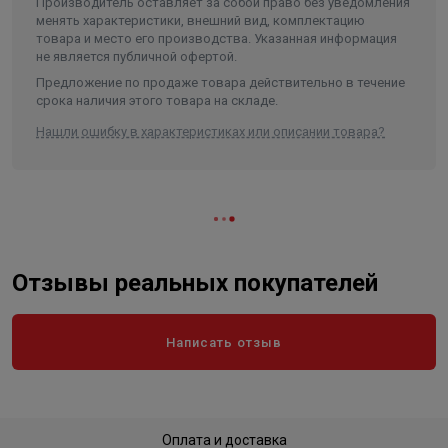
Вес в упаковке, кг
116.500
Производитель оставляет за собой право без уведомления
менять характеристики, внешний вид, комплектацию
Высота
998
товара и место его производства. Указанная информация
не является публичной офертой.
Длина
692
Предложение по продаже товара действительно в течение
Ширина
495
срока наличия этого товара на складе.
Объем
0.341855
Нашли ошибку в характеристиках или описании товара?
Отзывы реальных покупателей
Написать отзыв
Оплата и доставка