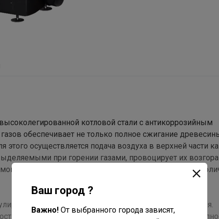
ы
 высоколегированной котловой стали с антикоррозийным
азов обеспечивает не только полное сжигание древесины
я этого осуществляется подача воздуха в верхней части 
выделяемыми при горении газами, провоцирует их возгора
ымовых газов топка потребляет значительно меньшее коли
Ваш город ?
улирования поступление воздуха внутрь камеры горения.
Важно!
От выбранного города зависят,
лностью управляемым. Во время розжига необходимо полн