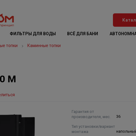
Катал
ФИЛЬТРЫ ДЛЯ ВОДЫ
ВСЁ ДЛЯ БАНИ
АВТОНОМНА
ые топки
Каминные топки
00 М
елиться
Гарантия от
производителя, мес.
36
Тип установки/вариант
монтажа
напольны