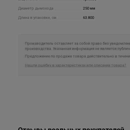
встроенный регулятор очистки стеклянной по
Диаметр дымохода
250 мм
встроеннай регулятор подачи воздуха внутр
Длина в упаковке, см.
63.800
встроенный кожух для распределения тепло
Производитель оставляет за собой право без уведомлени
производства. Указанная информация не является публич
Предложение по продаже товара действительно в течение
Нашли ошибку в характеристиках или описании товара?