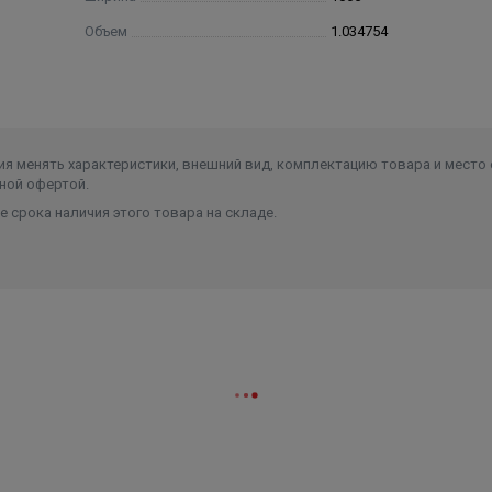
верхности;
Объем
1.034754
ь топочной камеры для эффективного горения;
го воздуха в смежные помещения.
я менять характеристики, внешний вид, комплектацию товара и место 
ной офертой.
 срока наличия этого товара на складе.