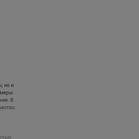
, но и
камеры
ние. В
чество
остью