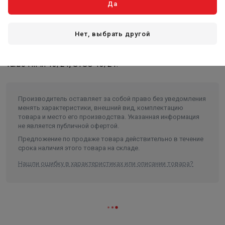
Да
Описание
Нет, выбрать другой
Фильтр топливный для котлов KITURAMI Turbo 13/17,
Turbo HiFin 13/21, STSO 13/21.
Производитель оставляет за собой право без уведомления
менять характеристики, внешний вид, комплектацию
товара и место его производства. Указанная информация
не является публичной офертой.
Предложение по продаже товара действительно в течение
срока наличия этого товара на складе.
Нашли ошибку в характеристиках или описании товара?