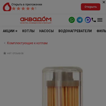
Открыть в приложении
Открыть
1
АКЦИИ ⭐
КОТЛЫ
НАСОСЫ
ВОДОНАГРЕВАТЕЛИ
ФИЛЬ
Комплектующие к котлам
нет отзывов