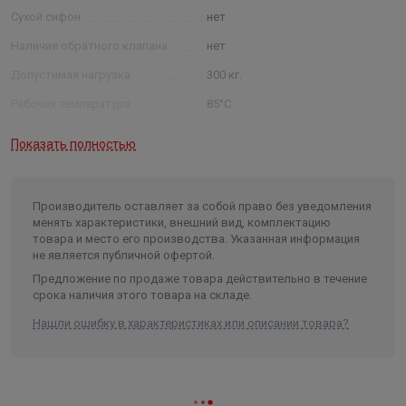
Сухой сифон
нет
Наличие обратного клапана
нет
Допустимая нагрузка
300 кг.
Рабочая температура
85°С
Срок службы
50 лет
Показать полностью
Длина в упаковке, см.
30.000
Ширина в упаковке, см.
30.000
Производитель оставляет за собой право без уведомления
Высота в упаковке, см.
22.000
менять характеристики, внешний вид, комплектацию
товара и место его производства. Указанная информация
Вес в упаковке, кг
1.330
не является публичной офертой.
Высота
220
Предложение по продаже товара действительно в течение
срока наличия этого товара на складе.
Длина
300
Нашли ошибку в характеристиках или описании товара?
Ширина
300
Объем
0.0198