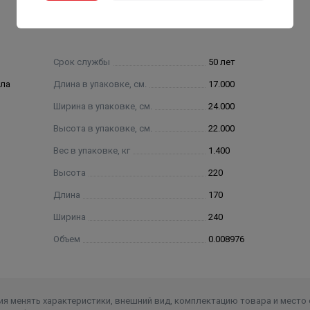
Срок службы
50 лет
ола
Длина в упаковке, см.
17.000
Ширина в упаковке, см.
24.000
Высота в упаковке, см.
22.000
Вес в упаковке, кг
1.400
Высота
220
Длина
170
Ширина
240
Объем
0.008976
я менять характеристики, внешний вид, комплектацию товара и место 