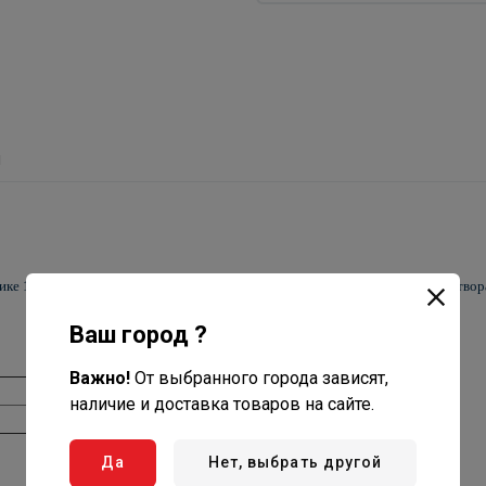
ы
ике 170*240 мм, с грязесборником и лючком-прочисткой, высотой гидрозатвор
Ваш город ?
Важно!
От выбранного города зависят,
Корпус
наличие и доставка товаров на сайте.
ABS
Да
Нет, выбрать другой