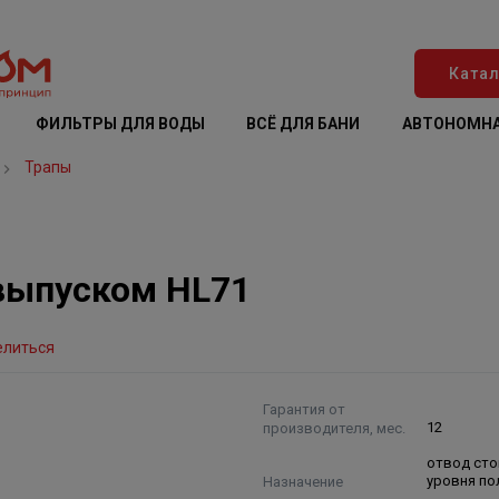
Катал
ФИЛЬТРЫ ДЛЯ ВОДЫ
ВСЁ ДЛЯ БАНИ
АВТОНОМНА
Трапы
выпуском HL71
елиться
Гарантия от
производителя, мес.
12
отвод сто
Назначение
уровня по