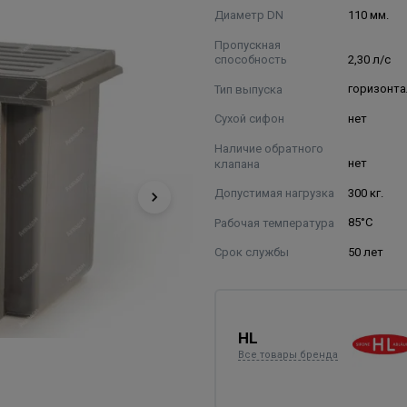
Диаметр DN
110 мм.
Пропускная
способность
2,30 л/с
Тип выпуска
горизонт
Сухой сифон
нет
Наличие обратного
клапана
нет
Допустимая нагрузка
300 кг.
Рабочая температура
85°С
Срок службы
50 лет
HL
Все товары бренда