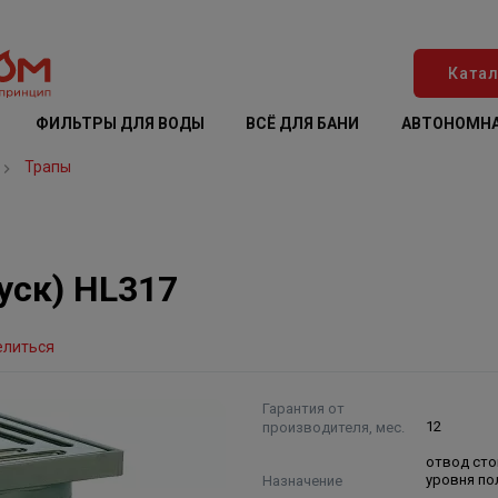
Катал
ФИЛЬТРЫ ДЛЯ ВОДЫ
ВСЁ ДЛЯ БАНИ
АВТОНОМНА
Трапы
уск) HL317
елиться
Гарантия от
производителя, мес.
12
отвод сто
Назначение
уровня по