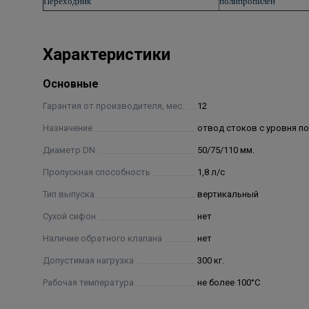
Переходник
полипропилен
Характеристики
Основные
Гарантия от производителя, мес.
12
Назначение
отвод стоков с уровня п
Диаметр DN
50/75/110 мм.
Пропускная способность
1,8 л/с
Тип выпуска
вертикальный
Сухой сифон
нет
Наличие обратного клапана
нет
Допустимая нагрузка
300 кг.
Рабочая температура
не более 100°С