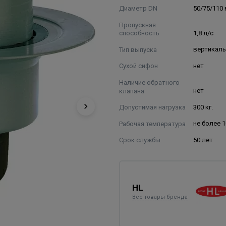
Диаметр DN
50/75/110 
Пропускная
способность
1,8 л/с
Тип выпуска
вертикал
Сухой сифон
нет
Наличие обратного
клапана
нет
Допустимая нагрузка
300 кг.
Рабочая температура
не более 
Срок службы
50 лет
HL
Все товары бренда