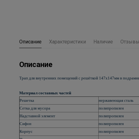
Описание
Характеристики
Наличие
Отзыв
Описание
Трап для внутренних помещений с решёткой 147х147мм в подрамни
Материал составных частей
Решетка
нержавеющая сталь
Сетка для мусора
полипропилен
Надставной элемент
полипропилен
Сифон
полипропилен
Корпус
полипропилен