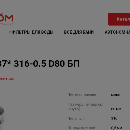
Катал
ФИЛЬТРЫ ДЛЯ ВОДЫ
ВСЁ ДЛЯ БАНИ
АВТОНОМНА
7* 316-0.5 D80 БП
елиться
Тип исполнения
моно
Размеры, Ø (наруж,
внутр)
80 мм
Тип стали
316
Толщина стали
0,5 мм