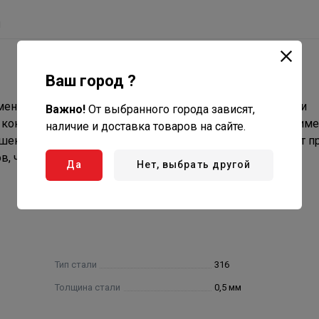
ы
Ваш город ?
менения направления дымового канала на 87 градусов и
Важно!
От выбранного города зависят,
а конденсата. Благодаря особенностям конструкции и прим
наличие и доставка товаров на сайте.
ышенной газоплотностью, в дымовом канале отсутствуют 
в, что способствует улучшенной тяге дымохода.
Да
Нет, выбрать другой
Тип стали
316
Толщина стали
0,5 мм