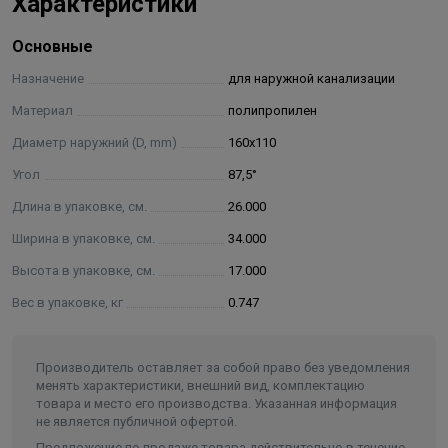
Характеристики
обладающие высокой эластичностью. Обработка
уплотнительных колец силиконом сохраняет их
Основные
свойства во время транспортировки и хранения.
Назначение
для наружной канализации
Материал
полипропилен
Диаметр наружний (D, mm)
160х110
Угол
87,5°
Длина в упаковке, см.
26.000
Ширина в упаковке, см.
34.000
Высота в упаковке, см.
17.000
Вес в упаковке, кг
0.747
Производитель оставляет за собой право без уведомления
менять характеристики, внешний вид, комплектацию
товара и место его производства. Указанная информация
не является публичной офертой.
Предложение по продаже товара действительно в течение