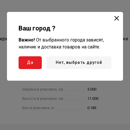
ы
Ваш город ?
герметичного соединения труб в системах водоподготовки
Важно!
От выбранного города зависят,
наличие и доставка товаров на сайте.
Да
Нет, выбрать другой
Ширина в упаковке, см.
5.000
Высота в упаковке, см.
11.000
Вес в упаковке, кг
0.183