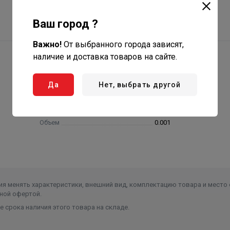
Ваш город ?
Важно!
От выбранного города зависят,
наличие и доставка товаров на сайте.
Да
Нет, выбрать другой
Вес в упаковке, кг
0.400
Объем
0.001
я менять характеристики, внешний вид, комплектацию товара и место 
ной офертой.
 срока наличия этого товара на складе.