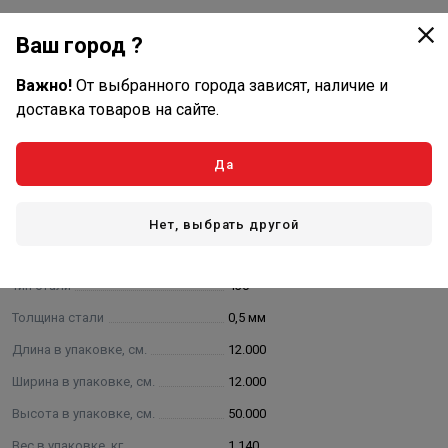
Описание
Ваш город ?
Дымовая труба Моно неутепленная предназначена для
Важно!
От выбранного города зависят, наличие и
отвода газов и продуктов сгорания топлива.
доставка товаров на сайте.
Характеристики
Да
Основные
Тип исполнения
моно
Нет, выбрать другой
Размеры, Ø (наруж, внутр)
115 мм
Тип стали
430
Толщина стали
0,5 мм
Длина в упаковке, см.
12.000
Ширина в упаковке, см.
12.000
Высота в упаковке, см.
50.000
Вес в упаковке, кг
1.140