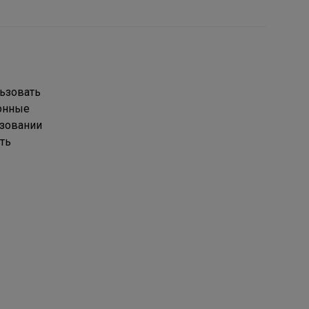
ьзовать
онные
ьзовании
ть