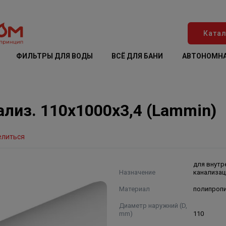
Катал
ФИЛЬТРЫ ДЛЯ ВОДЫ
ВСЁ ДЛЯ БАНИ
АВТОНОМНА
лиз. 110х1000х3,4 (Lammin)
елиться
для внутр
Назначение
канализац
Материал
полипроп
Диаметр наружний (D,
mm)
110