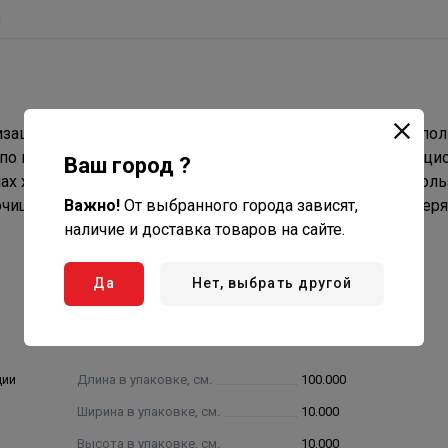
ы
лизации с пониженным уровнем шума рекомендуется испол
 по комфорту проживания. Полипропиленовые канализаци
Ваш город ?
ах хозяйственно-бытовой канализации зданий. При испол
Важно!
От выбранного города зависят,
еочищенных производственных стоков необходимо проверя
наличие и доставка товаров на сайте.
Да
Нет, выбрать другой
ции
Длина в упаковке, см.
100.000
Ширина в упаковке, см.
10.000
Высота в упаковке, см.
10.000