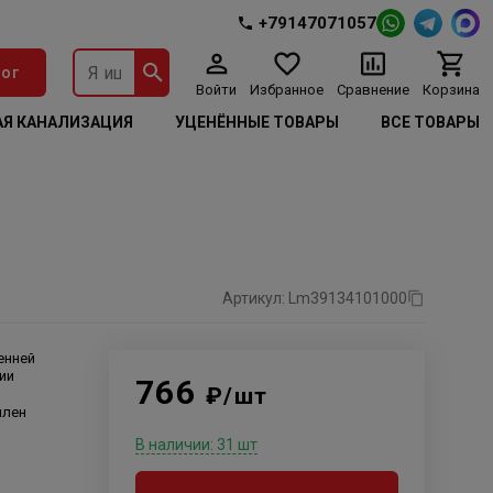
+79147071057
ог
Войти
Избранное
Сравнение
Корзина
Я КАНАЛИЗАЦИЯ
УЦЕНЁННЫЕ ТОВАРЫ
ВСЕ ТОВАРЫ
Артикул: Lm39134101000
енней
ии
766
₽/шт
илен
В наличии: 31 шт