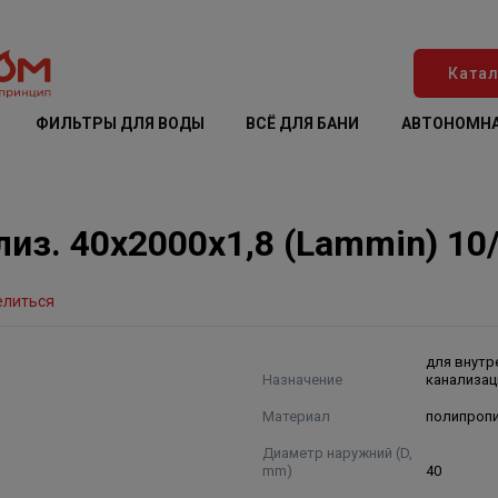
Катал
ФИЛЬТРЫ ДЛЯ ВОДЫ
ВСЁ ДЛЯ БАНИ
АВТОНОМНА
лиз. 40х2000х1,8 (Lammin) 10
елиться
для внутр
Назначение
канализац
Материал
полипроп
Диаметр наружний (D,
mm)
40