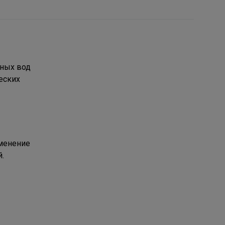
чных вод
еских
именение
.