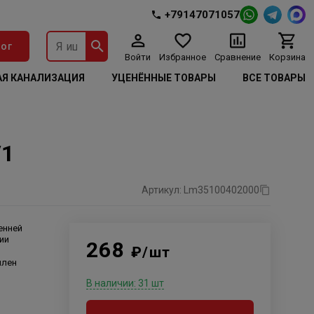
+79147071057
ог
Войти
Избранное
Сравнение
Корзина
Я КАНАЛИЗАЦИЯ
УЦЕНЁННЫЕ ТОВАРЫ
ВСЕ ТОВАРЫ
/1
Артикул: Lm35100402000
енней
ии
268
₽/шт
илен
В наличии: 31 шт