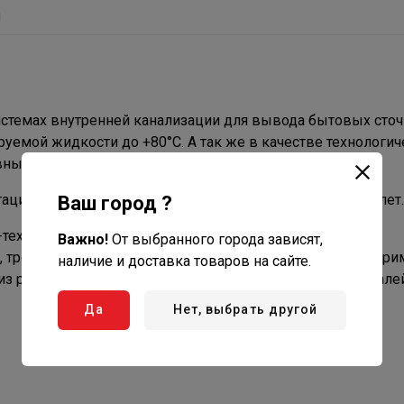
ы
истемах внутренней канализации для вывода бытовых сто
уемой жидкости до +80°С. А так же в качестве технологич
ных к материалу труб.
ации срок службы трубопровода составит не менее 50 лет.
Ваш город ?
-технических приборов осуществляется с помощью
Важно!
От выбранного города зависят,
тройники и крестовины, муфты и др.). Не допускается пр
наличие и доставка товаров на сайте.
 из разных материалов без применения переходных деталей
Да
Нет, выбрать другой