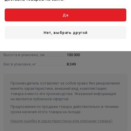
Толщина изоляции
50 мм
Да
Тип стали
316,304
Толщина стали
0,8 мм, 0,5 мм
Нет, выбрать другой
Длина в упаковке, см.
22.000
Ширина в упаковке, см.
22.000
Высота в упаковке, см.
100.000
Вес в упаковке, кг
8.349
Производитель оставляет за собой право без уведомления
менять характеристики, внешний вид, комплектацию
товара и место его производства. Указанная информация
не является публичной офертой.
Предложение по продаже товара действительно в течение
срока наличия этого товара на складе.
Нашли ошибку в характеристиках или описании товара?