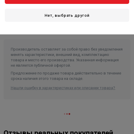
Описание
Нет, выбрать другой
!!!Причина уценки: потертости и
вмятины!!!
Производитель оставляет за собой право без уведомления
менять характеристики, внешний вид, комплектацию
товара и место его производства. Указанная информация
не является публичной офертой.
Предложение по продаже товара действительно в течение
срока наличия этого товара на складе.
Нашли ошибку в характеристиках или описании товара?
Отзывы реальных покупателей