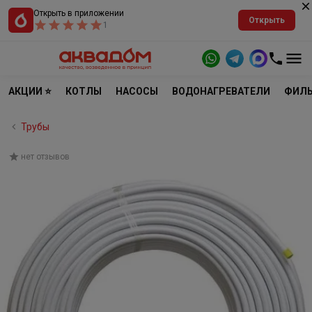
Открыть в приложении
Открыть
1
АКЦИИ ⭐
КОТЛЫ
НАСОСЫ
ВОДОНАГРЕВАТЕЛИ
ФИЛЬ
Трубы
нет отзывов