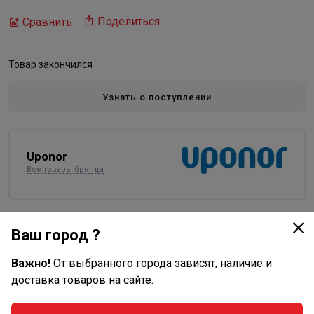
Поделиться
Сравнить
Товар закончился
Узнать о поступлении
Uponor
Все товары бренда
Характеристики
Ваш город ?
Основные
Важно!
От выбранного города зависят, наличие и
доставка товаров на сайте.
Диаметр, мм
20
Материал
металлопластик