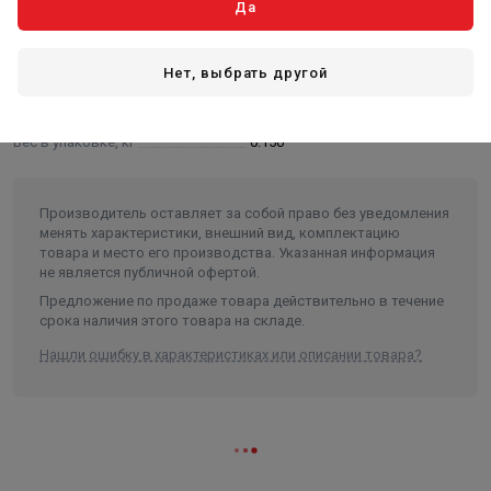
Да
Максимальное рабочее давление
10 бар
Максимальная рабочая
температура
90 °C
Нет, выбрать другой
Длина в упаковке, см.
1
Вес в упаковке, кг
0.150
Производитель оставляет за собой право без уведомления
менять характеристики, внешний вид, комплектацию
товара и место его производства. Указанная информация
не является публичной офертой.
Предложение по продаже товара действительно в течение
срока наличия этого товара на складе.
Нашли ошибку в характеристиках или описании товара?