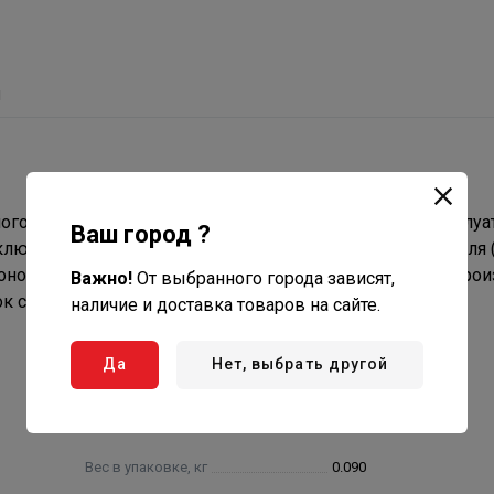
ы
го и горячего водоснабжения, отопления. Классы эксплуа
Ваш город ?
ы включает наружный защитный слой из этиленвинилгликоля 
лоноситель. Монтаж полиэтиленовых труб PE-Xb/EVOH прои
Важно!
От выбранного города зависят,
к службы – 50 лет.
наличие и доставка товаров на сайте.
Да
Нет, выбрать другой
Вес в упаковке, кг
0.090