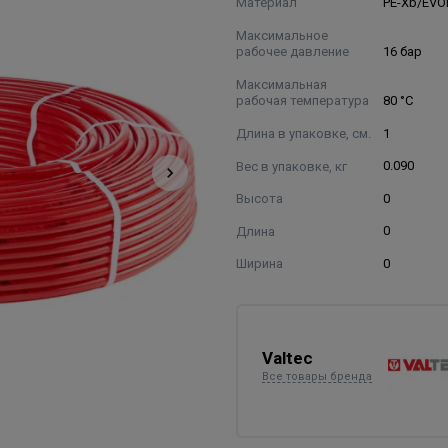
Материал
PE-Xb/EV
Максимальное
рабочее давление
16 бар
Максимальная
рабочая температура
80 °С
Длина в упаковке, см.
1
Вес в упаковке, кг
0.090
Высота
0
Длина
0
Ширина
0
Valtec
Все товары бренда