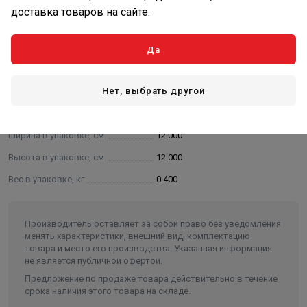
доставка товаров на сайте.
Труба сгорания TB 21/30
Да
Характеристики
Основные
Нет, выбрать другой
Длина в упаковке, см.
12.500
Ширина в упаковке, см.
12.000
Высота в упаковке, см.
12.000
Вес в упаковке, кг
0.400
Производитель оставляет за собой право без уведомления
менять характеристики, внешний вид, комплектацию
товара и место его производства. Указанная информация
не является публичной офертой.
Предложение по продаже товара действительно в течение
срока наличия этого товара на складе.