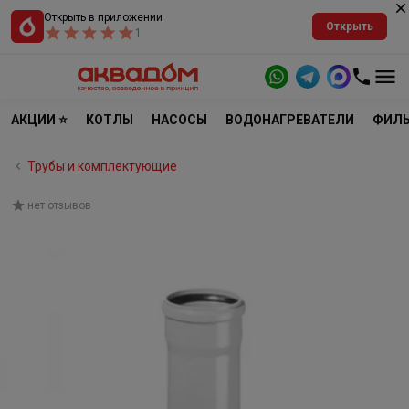
Открыть в приложении
Открыть
1
АКЦИИ ⭐
КОТЛЫ
НАСОСЫ
ВОДОНАГРЕВАТЕЛИ
ФИЛЬ
Трубы и комплектующие
нет отзывов