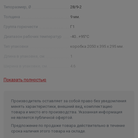
Типоразмер, Ø
28/9-2
Толщина
9 мм.
Группа горючести
Г1
Диапазон рабочих температур
-40...+95°С
Тип упаковки
коробка 2050 x 395 x 295 мм.
Длина в упаковке, см.
1
Ширина в упаковке, см.
4.6
Высота в упаковке, см.
4.6
Показать полностью
Высота
46
Длина
1000
Производитель оставляет за собой право без уведомления
Ширина
46
менять характеристики, внешний вид, комплектацию
товара и место его производства. Указанная информация
Объем
0.002116
не является публичной офертой.
Предложение по продаже товара действительно в течение
срока наличия этого товара на складе.