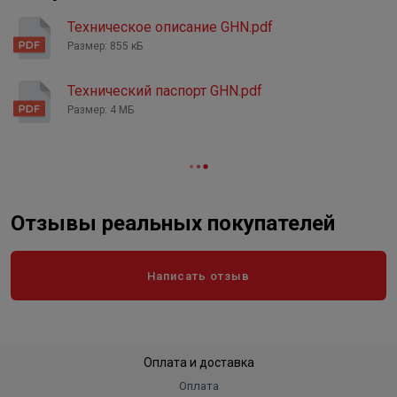
Регулирование
Ручное
Техническое описание GHN.pdf
Класс защиты
IP 44
Размер: 855 кБ
Длина в упаковке, см.
18.000
Ширина в упаковке, см.
Технический паспорт GHN.pdf
14.000
Размер: 4 МБ
Высота в упаковке, см.
15.000
Вес в упаковке, кг
2.900
Отзывы реальных покупателей
Написать отзыв
Оплата и доставка
Оплата