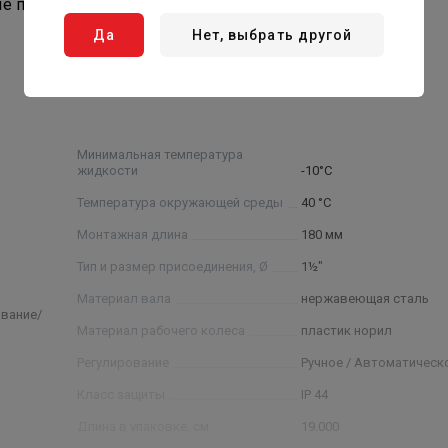
е постоянного давления, 3 постоянные скорости.
Да
Нет, выбрать другой
Минимальная температура
жидкости
-10°C
Температура окружающей среды
40 °C
Монтажная длина
180 мм
Тип и размер присоединения, Ø
1½"
Материал вала
нержавеющая сталь
вание/
Материал рабочего колеса
пластик норил
Регулирование
Ручное / Автоматическ
Класс защиты
IP 44
Длина в упаковке, см.
19.000