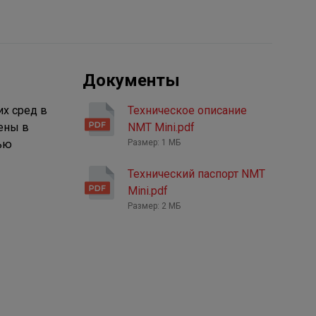
Документы
х сред в
Техническое описание
ены в
NMT Mini.pdf
щью
Размер: 1 МБ
Технический паспорт NMT
Mini.pdf
Размер: 2 МБ