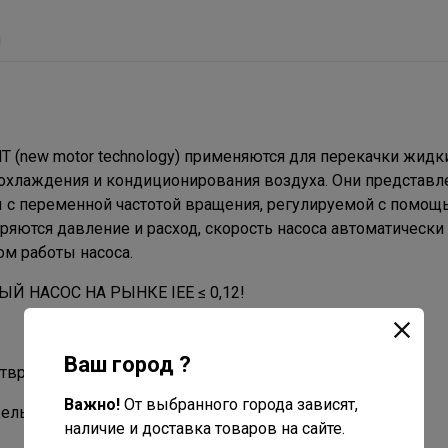
ы
new motor technology) применяются для перекачки жидки
, охлаждения и кондиционирования воздуха. Они представл
ы с переменной частотой вращения, регулируемой с помо
еряются давление и расход, скорость насоса автоматически
м работы насоса.
АСОС НА РЫНКЕ IEE ≤ 0,12!
Ваш город ?
вратить работу насоса на сухом ходу;
Важно!
От выбранного города зависят,
лый насос в линейке весит всего 1,9 кг;
наличие и доставка товаров на сайте.