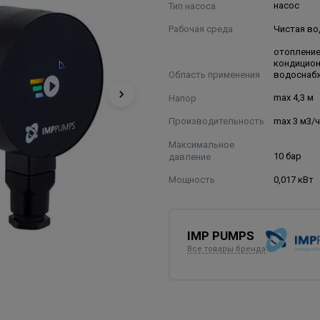
Тип насоса
насос
Рабочая среда
Чистая во
отопление
кондицио
Область применения
водоснаб
Напор
max 4,3 м
Производительность
max 3 м3/
Максимальное
давление
10 бар
Мощность
0,017 кВт
IMP PUMPS
Все товары бренда