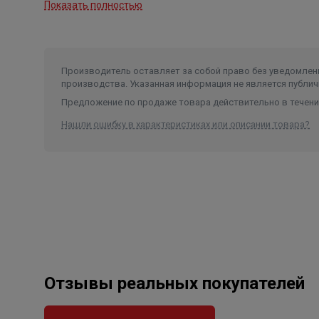
Показать полностью
Мощность
0,017 кВт
Число оборотов
4000 об/мин
Класс изоляции
F
Производитель оставляет за собой право без уведомлени
Максимальная температура
производства. Указанная информация не является публич
жидкости
110 °С
Предложение по продаже товара действительно в течение
Нашли ошибку в характеристиках или описании товара?
Отзывы реальных покупателей