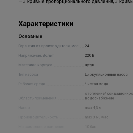
— 3 кривые пропорционального давления, 3 кривы
Характеристики
Основные
Гарантия от производителя, мес.
24
Напряжение, Вольт
220 В
Материал корпуса
чугун
Тип насоса
Циркуляционный насос
Рабочая среда
Чистая вода
отопление/ кондициониро
Область применения
водоснабжение
Напор
max 4,3 м
Производительность
max 3 м3/час
Максимальное давление
10 бар