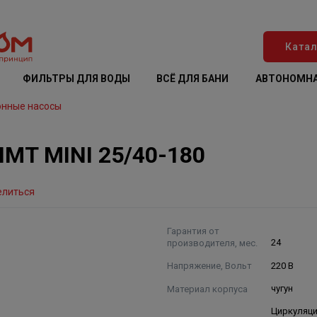
Катал
ФИЛЬТРЫ ДЛЯ ВОДЫ
ВСЁ ДЛЯ БАНИ
АВТОНОМНА
онные насосы
MT MINI 25/40-180
елиться
Гарантия от
производителя, мес.
24
Напряжение, Вольт
220 В
Материал корпуса
чугун
Циркуляц