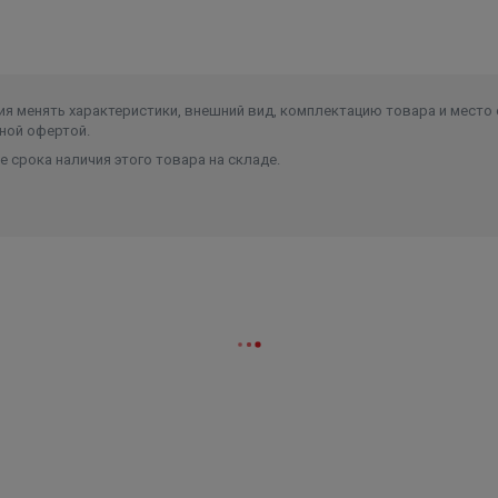
Ширина в упаковке, см.
11.600
Высота в упаковке, см.
16.200
Вес в упаковке, кг
1.930
я менять характеристики, внешний вид, комплектацию товара и место 
ной офертой.
 срока наличия этого товара на складе.