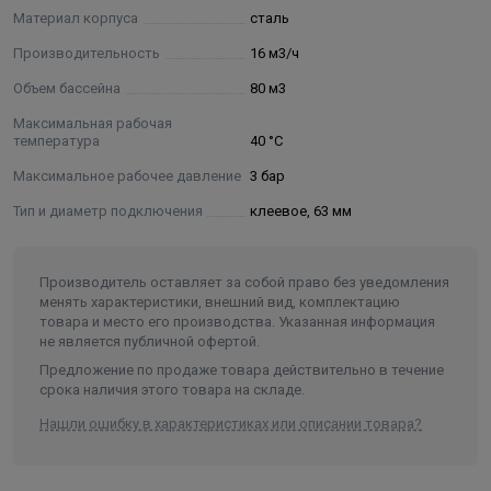
Использование ультрафиолетовой обработки в
Материал корпуса
сталь
сочетании с традиционной реагентной дезинфекцией
Производительность
16 м3/ч
позволяет значительно сократить потребление хлора,
достигая снижения на 20%. Это не только экономит
Объем бассейна
80 м3
ваши финансовые ресурсы, но и уменьшает
Максимальная рабочая
химическую нагрузку на водоем, что является важным
температура
40 °C
аспектом для тех, кто заботится о своем здоровье и
Максимальное рабочее давление
3 бар
окружающей среде.
Тип и диаметр подключения
клеевое, 63 мм
Корпус выполнен из высококачественной
полированной нержавеющей стали марки 316. Этот
Производитель оставляет за собой право без уведомления
материал обладает высокой коррозионной стойкостью,
менять характеристики, внешний вид, комплектацию
что гарантирует долговечность и надежность
товара и место его производства. Указанная информация
не является публичной офертой.
устройства в условиях постоянного контакта с водой.
Предложение по продаже товара действительно в течение
Кроме того, нержавеющая сталь отражает
срока наличия этого товара на складе.
ультрафиолетовое излучение, что увеличивает
Нашли ошибку в характеристиках или описании товара?
эффективность работы установки на целых 35%.
УФ установка обеспечивает вам и вашим близким