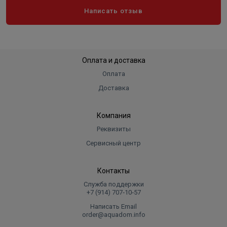
Написать отзыв
Угловая шлифовальная машина - 1 шт;
Боковая рукоятка - 1 шт;
Защитный кожух - 1 шт;
Ключ фланцевый - 1 шт;
Оплата и доставка
Руководство по эксплуатации.
Оплата
Доставка
Компания
Реквизиты
Сервисный центр
Контакты
Служба поддержки
+7 (914) 707‑10‑57
Написать Email
order@aquadom.info