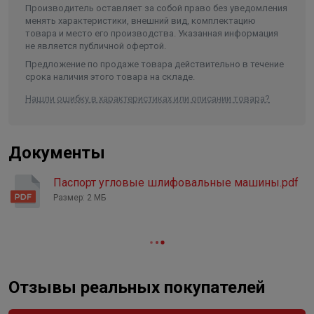
Производитель оставляет за собой право без уведомления
шлифовальных головок и пр.). Крепление
менять характеристики, внешний вид, комплектацию
производится путем закручивания прижимной гайки.
товара и место его производства. Указанная информация
Конструкция УШМ предусматривает наличие
не является публичной офертой.
технических отверстий в корпусе для вентиляции
Предложение по продаже товара действительно в течение
срока наличия этого товара на складе.
двигателя, а также рукоятки Компакт, которую можно
фиксировать в 2 позициях для удобства работы в
Нашли ошибку в характеристиках или описании товара?
разных положениях. Клавишный выключатель
минимизирует риск случайного запуска
электродвигателя.
Документы
Легкая, компактная, функциональная модель Ресанта
Паспорт угловые шлифовальные машины.pdf
УШМ-115/800 станет незаменимым помощником при
Размер: 2 МБ
работе с металлом и большинством других материалов
в мастерских, на стройках, иных объектах.
Гарантия 5 лет.
Отзывы реальных покупателей
Комплектация: