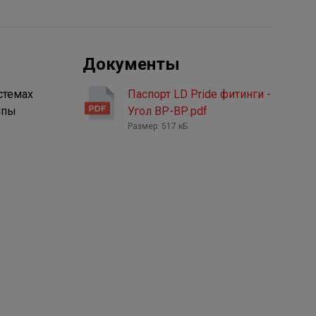
Документы
стемах
Паспорт LD Pride фитинги -
ппы
Угол ВР-ВР.pdf
Размер: 517 кБ