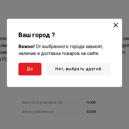
ы
Ваш город ?
енная для промышленного и бытового использования в си
лаждения, неагрессивных жидкостей, пара, ГСМ, газа I гру
Важно!
От выбранного города зависят,
ие по ГОСТ 15150-69: У, УХЛ, ХЛ, ТВ. Срок службы 30 лет.
наличие и доставка товаров на сайте.
 ГОСТ 6357.
Да
Нет, выбрать другой
Высота в упаковке, см.
4.000
Вес в упаковке, кг
0.028