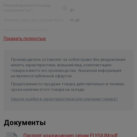
Рекомендуемая площадь
помещения (м²)
51
Уровень шума внутренний блок
33 дБ
Номинальная мощность
(охлаждение/обогрев)
1,6/1,4 кВт
Показать полностью
Размеры внутреннего блока
(ШхВхГ)
93×30,5×23,5 см
Размеры внешнего блока (ШхВхГ)
78×56×27 см
Производитель оставляет за собой право без уведомления
менять характеристики, внешний вид, комплектацию
Размеры упаковки внутреннего
товара и место его производства. Указанная информация
блока (ШхВхГ)
99,9×36,3×30,9 см
не является публичной офертой.
Размеры упаковки внешнего
Предложение по продаже товара действительно в течение
блока (ШхВхГ)
88,9×61,2×35,9 см
срока наличия этого товара на складе.
Вес нетто/брутто внутреннего
Нашли ошибку в характеристиках или описании товара?
блока
10,3 / 12,3 кг
Вес нетто/брутто внешнего
блока
31,2 / 34,2 кг
Документы
Диаметр труб (жидкость/газ)
1/4", 1/2"
Паспорт кондиционер серии ELYSIUM.pdf