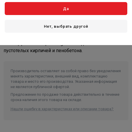
Универсальная монтажная система K.UMS.DN25-125
Да
(межосевое 125 мм, вылет от стены 75-105 мм, цвет
черный муар) предназначена для крепления
Нет, выбрать другой
гидравлических разделителей и коллекторов серии до
60 кВт GR, BM, MK.В к-те поставки 2 кронштейна и 4
швейцарских анкера Mungo 80х10 для любых стен в т.ч.
пустотелых кирпичей и пенобетона.
Производитель оставляет за собой право без уведомления
менять характеристики, внешний вид, комплектацию
товара и место его производства. Указанная информация
не является публичной офертой.
Предложение по продаже товара действительно в течение
срока наличия этого товара на складе.
Нашли ошибку в характеристиках или описании товара?