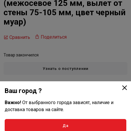
(межосевое 125 мм, вылет от
стены 75-105 мм, цвет черный
муар)
Поделиться
Сравнить
Товар закончился
Узнать о поступлении
Ваш город ?
Gidruss
Все товары бренда
Важно!
От выбранного города зависят, наличие и
доставка товаров на сайте.
Описание
Да