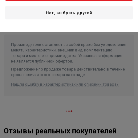
Универсальная монтажная система K.UMS.DN32-125
Нет, выбрать другой
(межосевое 125 мм, вылет от стены 75-105 мм, цвет
черный муар).
Производитель оставляет за собой право без уведомления
менять характеристики, внешний вид, комплектацию
товара и место его производства. Указанная информация
не является публичной офертой.
Предложение по продаже товара действительно в течение
срока наличия этого товара на складе.
Нашли ошибку в характеристиках или описании товара?
Отзывы реальных покупателей