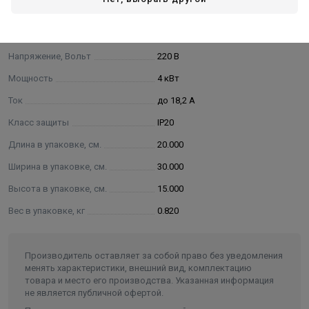
Характеристики
Основные
Напряжение, Вольт
220 В
Мощность
4 кВт
Ток
до 18,2 А
Класс защиты
IP20
Длина в упаковке, см.
20.000
Ширина в упаковке, см.
30.000
Высота в упаковке, см.
15.000
Вес в упаковке, кг
0.820
Производитель оставляет за собой право без уведомления
менять характеристики, внешний вид, комплектацию
товара и место его производства. Указанная информация
не является публичной офертой.