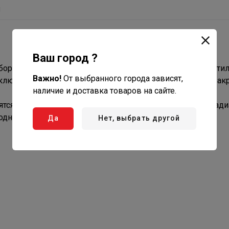
ы
Ваш город ?
боров к трубам, выходящим из стены. Клапан имеет венти
Важно!
От выбранного города зависят,
ключить отопительный прибор от системы. Открытие и зак
наличие и доставка товаров на сайте.
пятся при помощи накидных гаек, в случае применения ради
ходные адаптеры.
Да
Нет, выбрать другой