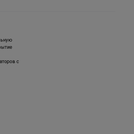
льную
рытие
аторов с