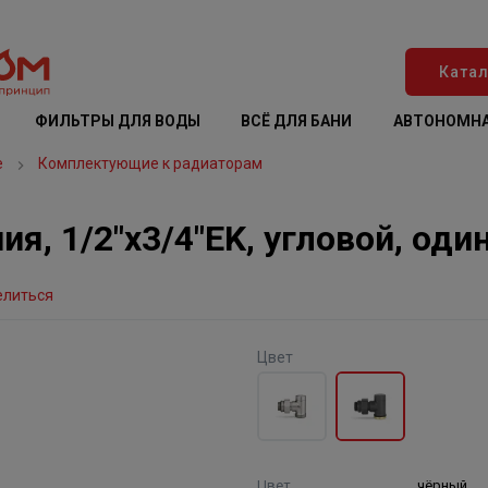
Катал
ФИЛЬТРЫ ДЛЯ ВОДЫ
ВСЁ ДЛЯ БАНИ
АВТОНОМНА
е
Комплектующие к радиаторам
я, 1/2"х3/4"EK, угловой, од
елиться
Цвет
Цвет
чёрный