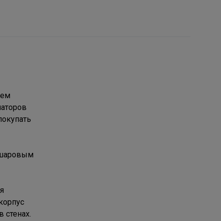
ием
иаторов
покупать
 шаровым
я
корпус
 стенах.