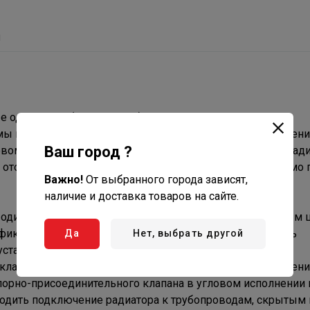
ы
е одинарные (раздельные) Varmega предназначены для
мы водяного отопления радиаторов с нижним расположен
Ваш город ?
ом расстоянии между ними, а также для отключения рад
 отопления. На каждый отопительный прибор необходимо 
Важно!
От выбранного города зависят,
наличие и доставка товаров на сайте.
одинарный состоит из латунного патрубка со встроенным
 фиксируется при помощи накидной гайки, герметичность
Да
Нет, выбрать другой
установленное на верхнем штуцере. Для соединения с
 клапана оборудована наружной резьбой для присоединени
порно-присоединительного клапана в угловом исполнении 
водить подключение радиатора к трубопроводам, скрытым в