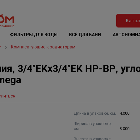
Катал
ФИЛЬТРЫ ДЛЯ ВОДЫ
ВСЁ ДЛЯ БАНИ
АВТОНОМНА
е
Комплектующие к радиаторам
я, 3/4"EKх3/4"EK НР-ВР, угл
mega
елиться
Длина в упаковке, см.
4.000
Ширина в упаковке,
см.
3.000
Высота в упаковке,