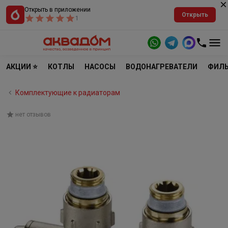
Открыть в приложении
Открыть
1
АКЦИИ ⭐
КОТЛЫ
НАСОСЫ
ВОДОНАГРЕВАТЕЛИ
ФИЛЬ
Комплектующие к радиаторам
нет отзывов