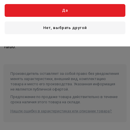
Да
Описание
Нет, выбрать другой
Вентилятор центробежный для котлов серии :
Focus,Stahanov,Optima,Fox,Ray,Cuba,Twist,Pellet,Magna,Bulat
Turbo.
Производитель оставляет за собой право без уведомления
менять характеристики, внешний вид, комплектацию
товара и место его производства. Указанная информация
не является публичной офертой.
Предложение по продаже товара действительно в течение
срока наличия этого товара на складе.
Нашли ошибку в характеристиках или описании товара?