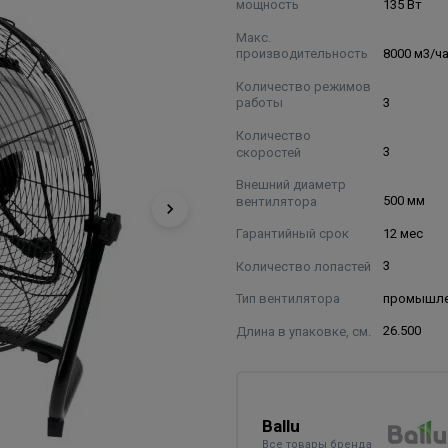
мощность
135 Вт
Макс.
производительность
8000 м3/ч
Количество режимов
работы
3
Количество
скоростей
3
Внешний диаметр
вентилятора
500 мм
Гарантийный срок
12 мес
Количество лопастей
3
Тип вентилятора
промышл
Длина в упаковке, см.
26.500
Ballu
Все товары бренда