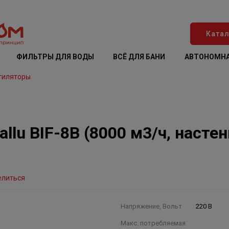
Катал
ФИЛЬТРЫ ДЛЯ ВОДЫ
ВСЁ ДЛЯ БАНИ
АВТОНОМНА
тиляторы
llu BIF-8B (8000 м3/ч, насте
елиться
Напряжение, Вольт
220 В
Макс. потребляемая