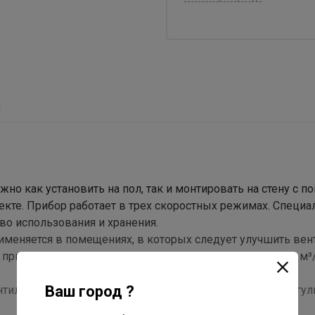
ы
 как установить на пол, так и монтировать на стену с 
кте. Прибор работает в трех скоростных режимах. Специ
о использования и хранения.
меняется в помещениях, в которых следует улучшить ве
 при этом много энергии. При производительности 8000 м³
Ваш город ?
илятор можно подвесить на стену, а угол наклона отрегу