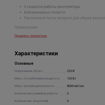
3 скорости работы вентилятора
Алюминиевые лопасти
Рассеянный поток воздуха для общей венти
Применение
Показать полностью
Улучшение вентиляции в помещениях с инте
Улучшение циркуляции воздуха в автосерви
Системы дымоудаления
Характеристики
Фото-видео студии и сцены театров
Спортивные залы
Основные
Напряжение, Вольт
220 В
Макс. потребляемая мощность
135 Вт
Макс. производительность
8000 м3/час
Количество режимов работы
3
Количество скоростей
3