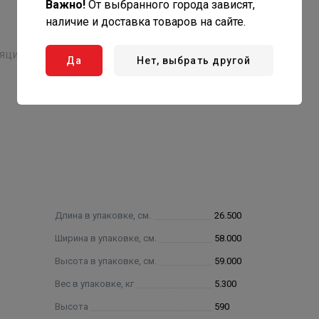
Важно!
От выбранного города зависят,
наличие и доставка товаров на сайте.
ляции
Да
Нет, выбрать другой
нсивными запахами
сах
Длина в упаковке, см.
26.500
Ширина в упаковке, см.
58.000
Высота в упаковке, см.
59.000
Вес в упаковке, кг
5.300
Высота
590