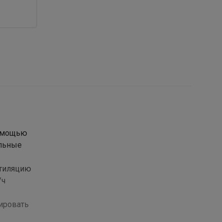
помощью
альные
нтиляцию
/ч
лировать