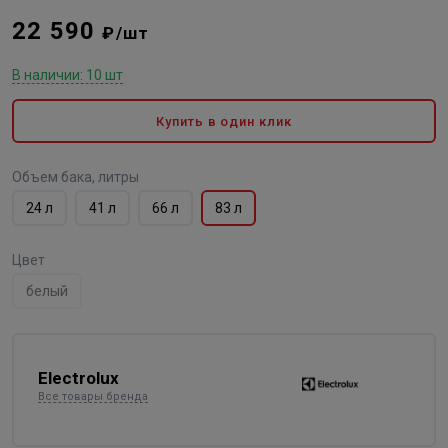
22 590
₽/шт
В наличии: 10 шт
Купить в один клик
Объем бака, литры
24 л
41 л
66 л
83 л
Цвет
белый
Electrolux
Все товары бренда