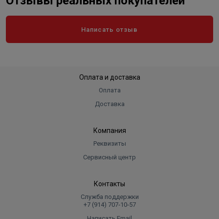
Отзывы реальных покупателей
Ширина в упаковке, см.
33.000
Высота в упаковке, см.
55.000
Написать отзыв
Вес в упаковке, кг
22.000
Высота без упаковки
119 см
Длина (глубина) без упаковки
29 см
Оплата и доставка
Ширина без упаковки
49,6 см
Оплата
Доставка
Компания
Реквизиты
Сервисный центр
Контакты
Служба поддержки
+7 (914) 707‑10‑57
Написать Email