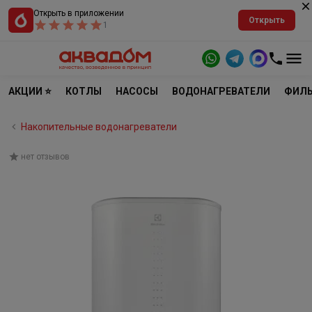
Открыть в приложении
Открыть
1
АКЦИИ ⭐
КОТЛЫ
НАСОСЫ
ВОДОНАГРЕВАТЕЛИ
ФИЛЬ
Накопительные водонагреватели
нет отзывов