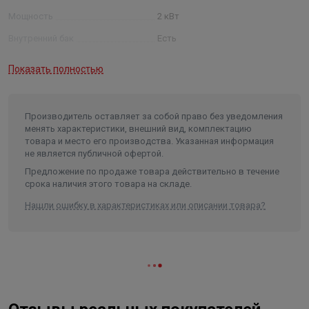
Мощность
2 кВт
Внутренний бак
Есть
Покрытие внутреннего бака
нержавеющая сталь
Показать полностью
Гарантия на внутренний бак
7 лет
Гарантия на электрические
элементы
2 года
Производитель оставляет за собой право без уведомления
менять характеристики, внешний вид, комплектацию
Тип управления
механическое
товара и место его производства. Указанная информация
не является публичной офертой.
Предохранительный клапан
Есть
Предложение по продаже товара действительно в течение
Устройство защитного
срока наличия этого товара на складе.
отключения /УЗО/
Есть
Нашли ошибку в характеристиках или описании товара?
Защита от перегрева
Есть
Анод/материал анода
магниевый анод
Форма
плоский
"Сухой" ТЭН
Нет
Длина в упаковке, см.
127.000