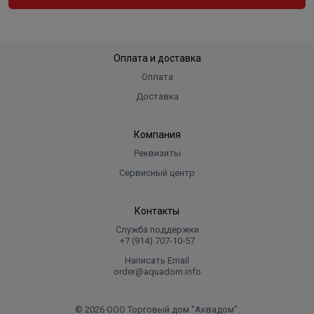
Вес в упаковке, кг
13.000
Высота без упаковки
63,5 см
Оплата и доставка
Длина (глубина) без упаковки
25 см
Оплата
Ширина без упаковки
43,5 см
Доставка
Компания
Реквизиты
Сервисный центр
Контакты
Служба поддержки
+7 (914) 707‑10‑57
Написать Email
order@aquadom.info
© 2026 ООО Торговый дом "Аквадом".