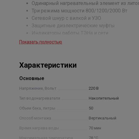
Одинарный нагревательный элемент из лито
Три режима мощности 800/1200/2000 Вт
Сетевой шнур с вилкой и УЗО
Защитные диэлектрические муфты
Индикаторы работы ТЭНа и сети
Внешний механический регулятор нагрева
Показать полностью
Экономичный режим нагрева «OptimalTEMP» (
Увеличенный магниевый анод
Цифровой термометр
Характеристики
Основные
Напряжение, Вольт
220 В
Тип водонагревателя
Накопительный
Объем бака, литры
50
Способ монтажа
Вертикальный
Время нагрева воды
70 мин
Максимальная температура
78 °С