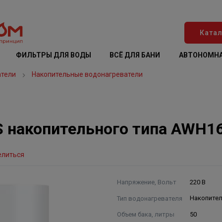
Катал
ФИЛЬТРЫ ДЛЯ ВОДЫ
ВСЁ ДЛЯ БАНИ
АВТОНОМНА
атели
Накопительные водонагреватели
S накопительного типа AWH16
елиться
Напряжение, Вольт
220 В
Тип водонагревателя
Накопите
Объем бака, литры
50