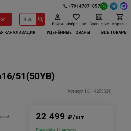
+79147071057
ог
Войти
Избранное
Сравнение
Корзина
Я КАНАЛИЗАЦИЯ
УЦЕНЁННЫЕ ТОВАРЫ
ВСЕ ТОВАРЫ
16/51(50YB)
Артикул: НС-1425532
22 499
₽/шт
льный
Привезём 11 августа