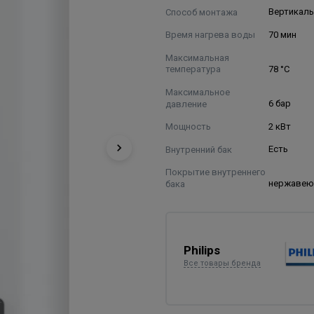
Способ монтажа
Вертикал
Время нагрева воды
70 мин
Максимальная
температура
78 °С
Максимальное
давление
6 бар
Мощность
2 кВт
Внутренний бак
Есть
Покрытие внутреннего
бака
нержавею
Philips
Все товары бренда