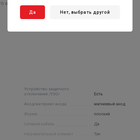
го алюминия
Да
Нет, выбрать другой
55 ⁰С)
Устройство защитного
отключения /УЗО/
Есть
Анод/материал анода
магниевый анод
Форма
плоский
Сетевой кабель
Да
Нагревательный элемент
Тэн