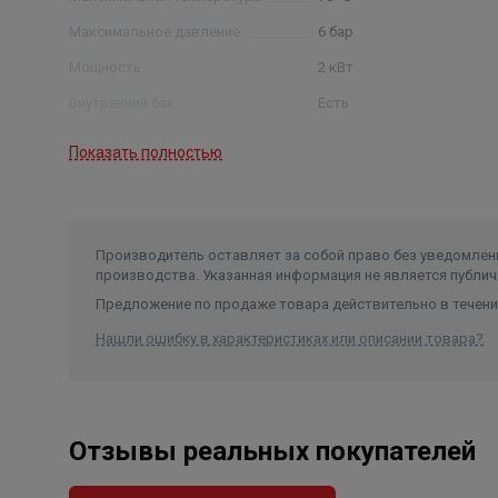
Максимальное давление
6 бар
Мощность
2 кВт
Внутренний бак
Есть
Покрытие внутреннего бака
нержавеющая сталь
Показать полностью
Гарантия на внутренний бак
6 лет
Гарантия на электрические
элементы
4 года
Производитель оставляет за собой право без уведомлени
Тип управления
механическое
производства. Указанная информация не является публич
Предохранительный клапан
Есть
Предложение по продаже товара действительно в течение
Нашли ошибку в характеристиках или описании товара?
Отзывы реальных покупателей