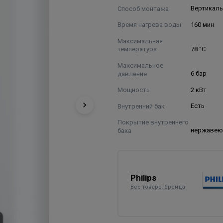
Способ монтажа
Вертикал
Время нагрева воды
160 мин
Максимальная
температура
78 °С
Максимальное
давление
6 бар
Мощность
2 кВт
Внутренний бак
Есть
Покрытие внутреннего
бака
нержавею
Philips
Все товары бренда