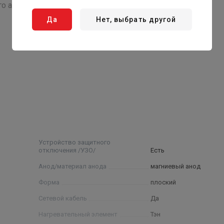
го алюминия
Да
Нет, выбрать другой
55 ⁰С)
Устройство защитного
отключения /УЗО/
Есть
Анод/материал анода
магниевый анод
Форма
плоский
Сетевой кабель
Да
Нагревательный элемент
Тэн