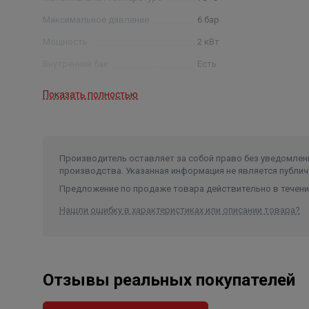
Максимальное давление
6 бар
Мощность
2 кВт
Внутренний бак
Есть
Покрытие внутреннего бака
нержавеющая сталь
Показать полностью
Гарантия на внутренний бак
6 лет
Гарантия на электрические
элементы
4 года
Производитель оставляет за собой право без уведомлени
Тип управления
механическое
производства. Указанная информация не является публич
Предохранительный клапан
Есть
Предложение по продаже товара действительно в течение
Нашли ошибку в характеристиках или описании товара?
Отзывы реальных покупателей