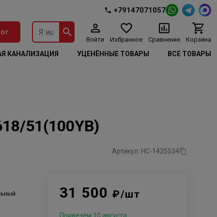
+79147071057
ог
Войти
Избранное
Сравнение
Корзина
Я КАНАЛИЗАЦИЯ
УЦЕНЁННЫЕ ТОВАРЫ
ВСЕ ТОВАРЫ
618/51(100YB)
Артикул: НС-1425534
31 500
₽/шт
льный
Привезём 10 августа