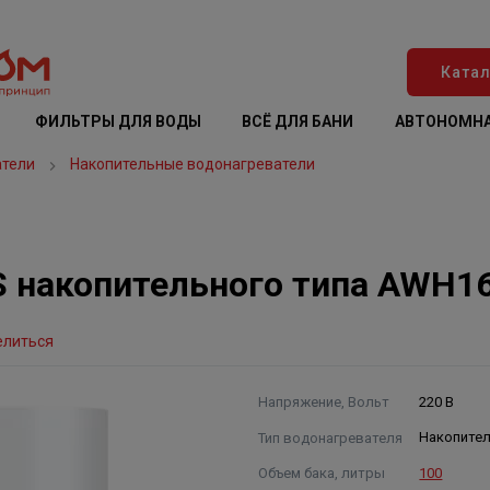
Катал
ФИЛЬТРЫ ДЛЯ ВОДЫ
ВСЁ ДЛЯ БАНИ
АВТОНОМНА
атели
Накопительные водонагреватели
S накопительного типа AWH1
елиться
Напряжение, Вольт
220 В
Тип водонагревателя
Накопите
Объем бака, литры
100