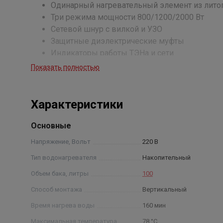
Одинарный нагревательный элемент из лито
Три режима мощности 800/1200/2000 Вт
Сетевой шнур с вилкой и УЗО
Защитные диэлектрические муфты
Индикаторы работы ТЭНа и сети
Внешний механический регулятор нагрева
Показать полностью
Экономичный режим нагрева «OptimalTEMP» (
Увеличенный магниевый анод
Цифровой термометр
Характеристики
Основные
Напряжение, Вольт
220 В
Тип водонагревателя
Накопительный
Объем бака, литры
100
Способ монтажа
Вертикальный
Время нагрева воды
160 мин
Максимальная температура
78 °С