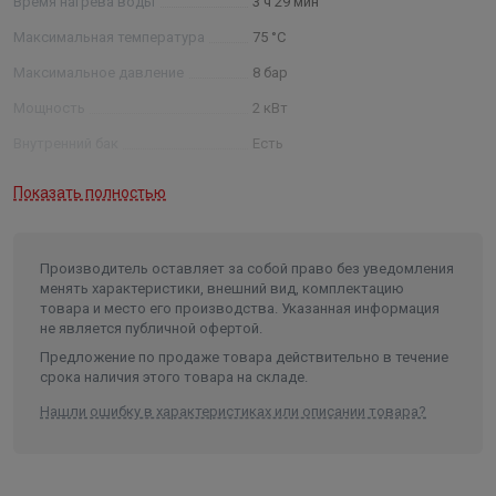
Время нагрева воды
3 ч 29 мин
Максимальная температура
75 °С
Максимальное давление
8 бар
Мощность
2 кВт
Внутренний бак
Есть
Покрытие внутреннего бака
эмалированная сталь
Показать полностью
Гарантия на внутренний бак
5 лет
Гарантия на электрические
элементы
1 год
Производитель оставляет за собой право без уведомления
менять характеристики, внешний вид, комплектацию
Тип управления
механическое
товара и место его производства. Указанная информация
не является публичной офертой.
Сенсорная панель управления
Нет
Предложение по продаже товара действительно в течение
Предохранительный клапан
Есть
срока наличия этого товара на складе.
Устройство защитного
Нашли ошибку в характеристиках или описании товара?
отключения /УЗО/
Есть
Защита от перегрева
Есть