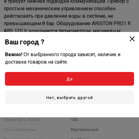
и требует нижней подводки коммуникаций. Прибор с
простым механическим управлением способен
действовать при давлении воды в системе, не
превышающем 8 бар. Оборудование ARISTON PRO1 R
ABS 120 V дополняется термометром, магниевым
анодом и эффективной системой защитного
Ваш город ?
отключения.
Важно!
От выбранного города зависят, наличие и
доставка товаров на сайте.
Характеристики
Да
Основные
Нет, выбрать другой
Напряжение, Вольт
220 В
Тип водонагревателя
Накопительный
Объем бака, литры
120
Способ монтажа
Вертикальный