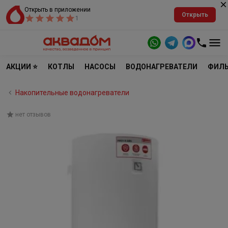
Открыть в приложении
Открыть
1
АКЦИИ ⭐
КОТЛЫ
НАСОСЫ
ВОДОНАГРЕВАТЕЛИ
ФИЛЬ
Накопительные водонагреватели
нет отзывов