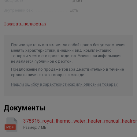
Мощность
1,5 кВт
Внутренний бак
Есть
Покрытие внутреннего бака
эмалированная сталь
Показать полностью
Гарантия на внутренний бак
5 лет
Гарантия на электрические
элементы
2 года
Производитель оставляет за собой право без уведомления
менять характеристики, внешний вид, комплектацию
Тип управления
механическое
товара и место его производства. Указанная информация
не является публичной офертой.
Сенсорная панель управления
Нет
Предложение по продаже товара действительно в течение
Регулировка мощности
Нет
срока наличия этого товара на складе.
Предохранительный клапан
Есть
Нашли ошибку в характеристиках или описании товара?
Устройство защитного
отключения /УЗО/
Нет
Документы
Защита от перегрева
Есть
Анод/материал анода
магниевый анод
378315_royal_thermo_water_heater_manual_heatroni
Форма
Размер: 7 МБ
круглая