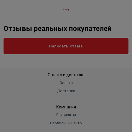
Нагревательный элемент
Тэн
"Сухой" ТЭН
Есть
Цвет
белый
Отзывы реальных покупателей
Длина в упаковке, см.
35.200
Ширина в упаковке, см.
34.000
Написать отзыв
Высота в упаковке, см.
86.100
Вес в упаковке, кг
20.410
Оплата и доставка
Оплата
Доставка
Компания
Реквизиты
Сервисный центр