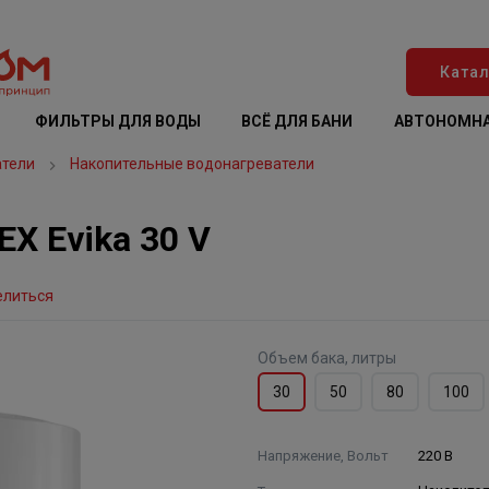
Катал
ФИЛЬТРЫ ДЛЯ ВОДЫ
ВСЁ ДЛЯ БАНИ
АВТОНОМНА
атели
Накопительные водонагреватели
X Evika 30 V
елиться
Объем бака, литры
30
50
80
100
Напряжение, Вольт
220 В