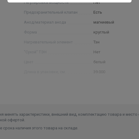
Регулировка мощности
Нет
Предохранительный клапан
Есть
Анод/материал анода
магниевый
Форма
круглый
Нагревательный элемент
Тэн
"Сухой" ТЭН
Нет
Цвет
белый
Длина в упаковке, см.
39.000
Ширина в упаковке, см.
37.000
Высота в упаковке, см.
65.000
Вес в упаковке, кг
14.000
я менять характеристики, внешний вид, комплектацию товара и место 
ной офертой.
 срока наличия этого товара на складе.