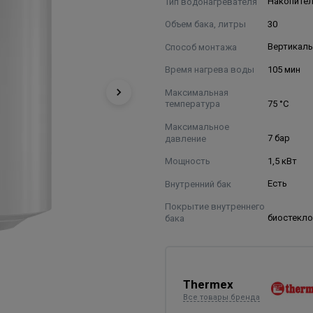
Тип водонагревателя
Накопите
Объем бака, литры
30
Способ монтажа
Вертикал
Время нагрева воды
105 мин
Максимальная
температура
75 °С
Максимальное
давление
7 бар
Мощность
1,5 кВт
Внутренний бак
Есть
Покрытие внутреннего
бака
биостекл
Thermex
Все товары бренда