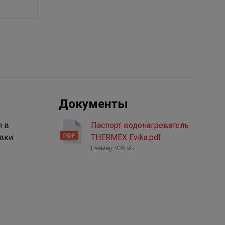
Документы
я в
Паспорт водонагреватель
вки.
THERMEX Evika.pdf
Размер: 936 кБ