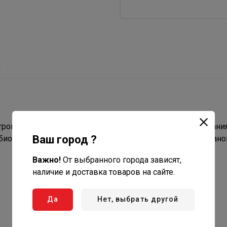
ы
тройство для нагрева воды, подходящее для использовани
Ваш город ?
биостеклофарфора, предназначен для вертикальной устано
Важно!
От выбранного города зависят,
наличие и доставка товаров на сайте.
Да
Нет, выбрать другой
Сенсорная панель управления
Нет