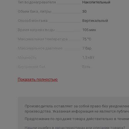
Тип водонагревателя
Накопительный
Объем бака, литры
30
Способ монтажа
Вертикальный
Время нагрева воды
105 мин
Максимальная температура
75 °С
Максимальное давление
7 бар
Мощность
1,5 кВт
Внутренний бак
Есть
Покрытие внутреннего бака
биостеклофарфор
Показать полностью
Гарантия на внутренний бак
60 мес
Гарантия на электрические
элементы
12 мес
Производитель оставляет за собой право без уведомлени
Тип управления
механическое
производства. Указанная информация не является публич
Предложение по продаже товара действительно в течение
Нашли ошибку в характеристиках или описании товара?