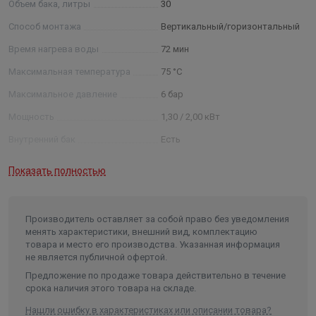
Объем бака, литры
30
возможности установки: теперь вы можете разместить
ваш водонагреватель Artendo Dry, как вертикально, так
Способ монтажа
Вертикальный/горизонтальный
и горизонтально. А плоский корпус позволит размещать
Время нагрева воды
72 мин
прибор в любых, даже самых небольших помещениях.
Максимальная температура
75 °С
Максимальное давление
6 бар
Мощность
1,30 / 2,00 кВт
Внутренний бак
Есть
Покрытие внутреннего бака
нержавеющая сталь
Показать полностью
Гарантия на внутренний бак
8 лет
Гарантия на электрические
элементы
2 года
Производитель оставляет за собой право без уведомления
менять характеристики, внешний вид, комплектацию
Тип управления
механическое
товара и место его производства. Указанная информация
не является публичной офертой.
Предохранительный клапан
Есть
Предложение по продаже товара действительно в течение
Устройство защитного
срока наличия этого товара на складе.
отключения /УЗО/
Есть
Нашли ошибку в характеристиках или описании товара?