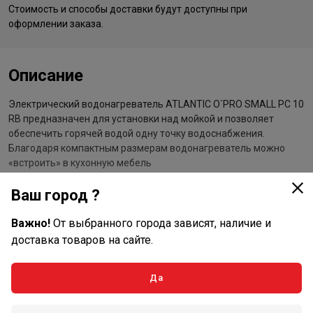
Стоимость и способы доставки будут доступны при
оформлении заказа.
Описание
Электрический водонагреватель ATLANTIC O`PRO SMALL PC 10
RB предназначен для установки над мойкой и позволяет
обеспечить горячей водой одну точку водоснабжения.
Благодаря компактным размерам водонагреватель можно
«встроить» в кухонную мебель
В конструкции водонагревателя используется медный ТЭН.
Ваш город ?
Магниевый анод применяется как основная защита рабочего
бака и нагревательного элемента от коррозии. Для
Важно!
От выбранного города зависят, наличие и
дополнительной защиты французские инженеры разработали
доставка товаров на сайте.
уникальную технологию - Ohmic Protection (O’Pro). В каждом
водонагреватели серии O`PRO SMALL между ТЭНом и
магниевым анодом установлено устройство, которое
Да
позволяет продлить срок службы магниевого анода в 2 раза.
Данная технология позволяет экономить на техобслуживании