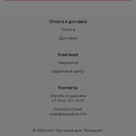
Вес в упаковке, кг
7.500
Высота без упаковки
45,6 см
Оплата и доставка
Длина (глубина) без упаковки
26,2 см
Оплата
Ширина без упаковки
25,5 см
Доставка
Высота
456
Длина
262
Компания
Реквизиты
Ширина
255
Сервисный центр
Объем
0.030465
Контакты
Служба поддержки
+7 (914) 707‑10‑57
Написать Email
order@aquadom.info
© 2026 ООО Торговый дом "Аквадом".