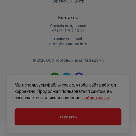
Сервисный центр
снижения энергопотребления в период отсутствия
пользователя.
Рабочий бак и колба ТЭНа покрыты эмалью с
Контакты
содержанием циркония – 100% защита от
Служба поддержки
электрохимической коррозии и дополнительные
+7 (914) 707‑10‑57
антибактериальные свойства
Написать Email
order@aquadom.info
Экологически безвредная пенополиуретановая
изоляция высокой плотности
Патрубки подачи холодной и отбора горячей воды
© 2026 ООО Торговый дом "Аквадом".
.
из нержавеющей стали
Сверхточный капиллярный термостат - экономия
электроэнергии до 15%
Мы используем файлы cookie, чтобы сайт работал
Защита от перегрева
Политика конфиденциальности
корректно. Продолжая пользоваться сайтом, вы
Класс защиты IP 24 - можно устанавливать в
соглашаетесь на использование
файлов cookie
.
ванных комнатах
Класс энергоэффективности ErP-С
Закрыть
В комплекте идет кабель с вилкой,
предохранительный клапан, диэлектрическая
муфта, кронштейн