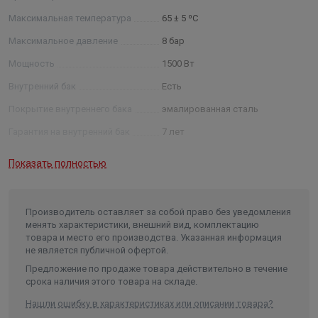
Дисплей,отображающий процесс нагрева горячей
Максимальная температура
65 ± 5 ⁰C
воды.
Интуитивный пользовательский интерфейс для
Максимальное давление
8 бар
простого выбора режима работы и настройки
Мощность
1500 Вт
температуры нагрева воды, в зависимости от
Внутренний бак
Есть
потребностей пользователя.
Режим«Ручной настройки» - позволяет
Покрытие внутреннего бака
эмалированная сталь
устанавливать желаемую температуру нагрева
Гарантия на внутренний бак
7 лет
воды в диапазоне 24-65°C.
Гарантия на электрические
Режим «FROST FREE» - автоматическое
Показать полностью
элементы
2 года
поддержание температуры +7°C , с целью
Тип управления
механическое
снижения энергопотребления в период
отсутствия пользователя.
Предохранительный клапан
Есть
Производитель оставляет за собой право без уведомления
менять характеристики, внешний вид, комплектацию
Защита от перегрева
Есть
DIAMOND-QUALITY ЭМАЛЬ – ОПТИМАЛЬНАЯ
товара и место его производства. Указанная информация
не является публичной офертой.
ЗАЩИТА ОТ КОРРОЗИИ
Анод/материал анода
магниевый анод
Предложение по продаже товара действительно в течение
Рабочий бак покрыт эмалью с содержанием циркония – 100%
Форма
призма/узкий
срока наличия этого товара на складе.
защита от электрохимической коррозии и дополнительные
антибактериальные свойства.
Сетевой кабель
Да
Нашли ошибку в характеристиках или описании товара?