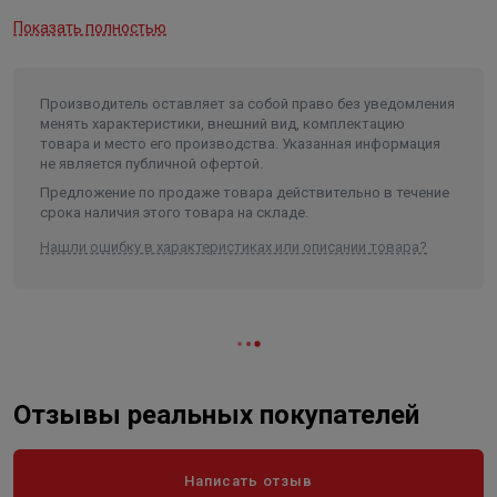
Покрытие внутреннего бака
биостеклофарфор
Показать полностью
Гарантия на внутренний бак
7 лет
Гарантия на электрические
элементы
2 года
Производитель оставляет за собой право без уведомления
менять характеристики, внешний вид, комплектацию
Тип управления
Электронное, дисплей
товара и место его производства. Указанная информация
не является публичной офертой.
Сенсорная панель управления
Нет
Предложение по продаже товара действительно в течение
Регулировка мощности
Да
срока наличия этого товара на складе.
Предохранительный клапан
Есть
Нашли ошибку в характеристиках или описании товара?
Устройство защитного
отключения /УЗО/
Есть
Защита от перегрева
Есть
Анод/материал анода
магниевый анод
Форма
плоская
Отзывы реальных покупателей
Сетевой кабель
Да
Кронштейн
Да
Написать отзыв