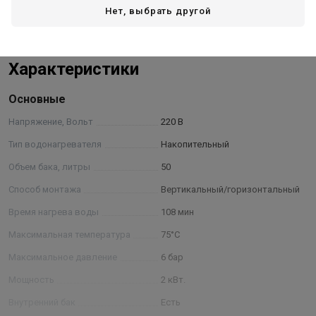
Нет, выбрать другой
Данный водонагреватель имеет многоступенчатую систему
безопасности: защита от сухого нагрева (отключает
Показать полностью
нагревательный элемент в случае отсутствия воды в баке),
предохранительный сливной клапан, а также Устройство
Характеристики
Защитного Отключения на электрическом кабеле
(предохраняет от утечки электричества).
Основные
Преимущества модели:
Напряжение, Вольт
220 В
компактный размер;
Тип водонагревателя
Накопительный
X-Heat — система «сухих» независимых нагревательных
Объем бака, литры
50
элементов (ТЭНов);
индикатор нагрева;
Способ монтажа
Вертикальный/горизонтальный
универсальный монтаж (горизонтальный и
Время нагрева воды
108 мин
вертикальный);
Максимальная температура
эффективная теплоизоляция (CFC-Free);
75°С
класс пылевлагозащищенности IP X4.
Максимальное давление
6 бар
Мощность
2 кВт.
Внутренний бак
Есть