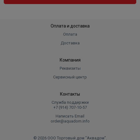
"Сухой" ТЭН
Есть
Цвет
белый
Длина в упаковке, см.
34.400
Оплата и доставка
Ширина в упаковке, см.
35.000
Оплата
Доставка
Высота в упаковке, см.
82.500
Вес в упаковке, кг
23.100
Компания
Высота
825
Реквизиты
Длина
344
Сервисный центр
Ширина
350
Объем
Контакты
0.09933
Служба поддержки
+7 (914) 707‑10‑57
Написать Email
order@aquadom.info
© 2026 ООО Торговый дом "Аквадом".