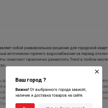
ы
авляет собой универсальное решение для городской квар
бным источником горячего водоснабжения на период отклю
риты помогают гармонично разместить Trend в любом месте
во.
Ваш город ?
сразу обслуживает несколько точек водоразбора, при это
ой или душем - можно провести монтаж в любом месте си
Важно!
От выбранного города зависят,
окой компактностью и возможностью установки патрубкам
наличие и доставка товаров на сайте.
е габариты и универсальный монтаж существенно расширя
rend;