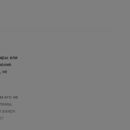
тиры или
чения
, не
м его не
стемы;
и вверх
ют