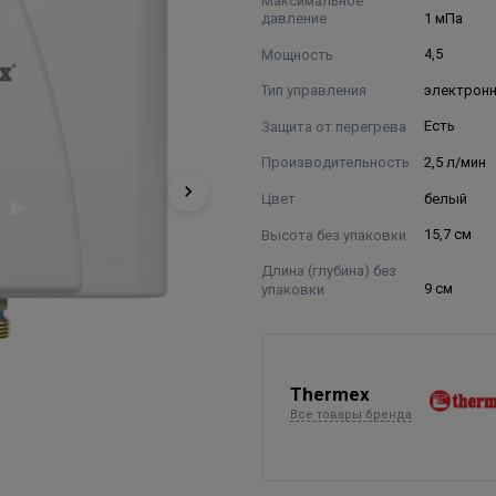
давление
1 мПа
Мощность
4,5
Тип управления
электрон
Защита от перегрева
Есть
Производительность
2,5 л/мин
Цвет
белый
Высота без упаковки
15,7 см
Длина (глубина) без
упаковки
9 см
Thermex
Все товары бренда