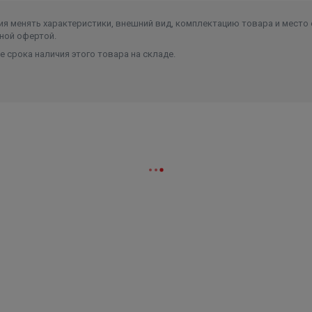
жавеющей стали,
я менять характеристики, внешний вид, комплектацию товара и место 
ной офертой.
 срока наличия этого товара на складе.
нуту,
нуту,
х или вниз;