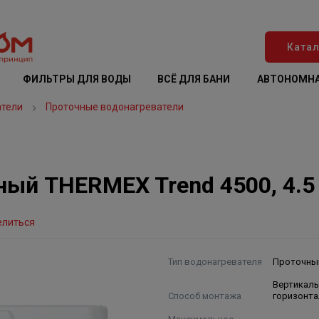
Катал
ФИЛЬТРЫ ДЛЯ ВОДЫ
ВСЁ ДЛЯ БАНИ
АВТОНОМНА
атели
Проточные водонагреватели
ый THERMEX Trend 4500, 4.5 
елиться
Тип водонагревателя
Проточны
Вертикал
Способ монтажа
горизонт
Максимальное