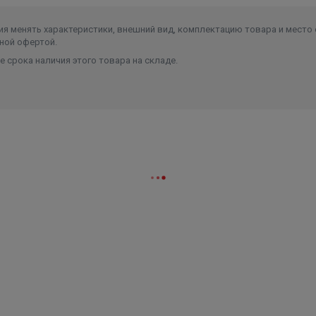
00 / 3500, 2200 / 3300 / 5500 или 3000 / 3500 / 6500,
я менять характеристики, внешний вид, комплектацию товара и место 
ной офертой.
°С 2 литра в минуту для моделей мощность 3 500 Вт, 3 лит
литра в минуту для моделей мощностью 6500 Вт,
 срока наличия этого товара на складе.
х комплектации shower,
моделях комплектации combi,
ьной мощностью 3500.