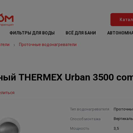
Катал
ФИЛЬТРЫ ДЛЯ ВОДЫ
ВСЁ ДЛЯ БАНИ
АВТОНОМНА
атели
Проточные водонагреватели
ый THERMEX Urban 3500 combi
елиться
Тип водонагревателя
Проточны
Способ монтажа
Вертикал
Мощность
3,5