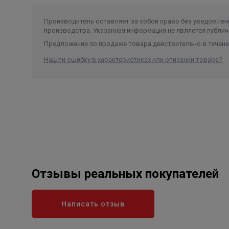
3 режима мощности в каждой модели: 1500 / 20
Рабочее напряжение 230 В,
Производитель оставляет за собой право без уведомлени
производства. Указанная информация не является публич
Производительность при дельте нагрева на 25
минуту для моделей мощностью 5500 Вт, 3,7 
Предложение по продаже товара действительно в течение
Номинальное давление 0 МПа,
Нашли ошибку в характеристиках или описании товара?
Класс пылевлагозащиты IPX4,
Гарантия 2 года.
Комплектация серии:
Монтажный набор,
Подробное руководство пользователя,
Душевая лейка, шланг и держатель в моделя
Излив в моделях комплектации tap,
Душевая лейка, шланг, держатель и излив в 
Отзывы реальных покупателей
Шнур с евровилкой для моделей с максимал
Особенности Thermex Urban:
Написать отзыв
Медный ТЭН в колбе из термопластика;